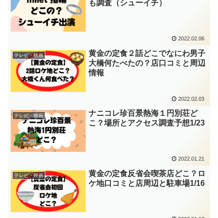
も調査（シューイチ）
2022.02.06
黄金の定食２話どこでなにわ男子
テレビ・映画
大橋何たべたの？店口コミと周辺
情報
2022.02.03
ナニコレ珍百景熱海１円別荘ど
テレビ・映画
こ？場所とアクセス調査予想1/23
2022.01.21
黄金の定食反省会喫茶店どこ？ロ
テレビ・映画
ケ地口コミと店周辺と駐車場1/16