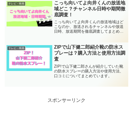
すじなのか気になる作品でもあります
こっち向いてよ向井くんの放送地
テレビ・映画
ね。このページではコタツが
域どこ？チャンネル日時や期間徹
底調査！
こっち向いてよ向井くんの放送地域はど
こなのか、放送されるチャンネルや放送
日時、放送期間を徹底調査してまとめて
いきます。主演、赤楚衛二さんで注目の
方も多いのではないでしょうか。このペ
ージを見ると地上波放送を視聴するため
ZIPで山下健二郎紹介靴の防水ス
テレビ・映画
に、各地域ごとの放送され
プレーは？購入方法と使用方法調
査
ZIP!で山下健二郎さんが紹介していた靴
の防水スプレーの購入方法や使用方法、
口コミについてまとめています。
スポンサーリンク