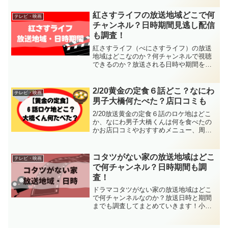
紅さすライフの放送地域どこで何
テレビ・映画
チャンネル？日時期間見逃し配信
も調査！
紅さすライフ（べにさすライフ）の放送
地域はどこなのか？何チャンネルで視聴
できるのか？放送される日時や期間を徹
底調査していきます！紅さすライフはり
ゅーちぇ（なにわ男子の大西流星さん）
が主演ということで注目していますよ
2/20黄金の定食６話どこ？なにわ
テレビ・映画
ね！一緒に出演される方が誰
男子大橋何たべた？店口コミも
2/20放送黄金の定食６話のロケ地はどこ
か、なにわ男子大橋くんは何を食べたの
かお店口コミやおすすめメニュー、周辺
情報とまとめています。
コタツがない家の放送地域はどこ
テレビ・映画
で何チャンネル？日時期間も調
査！
ドラマコタツがない家の放送地域はどこ
で何チャンネルなのか？放送日時と期間
までも調査してまとめていきます！小池
栄子さんの民法のゴールデンプライム帯
初主演ドラマとなっていて、どんなあら