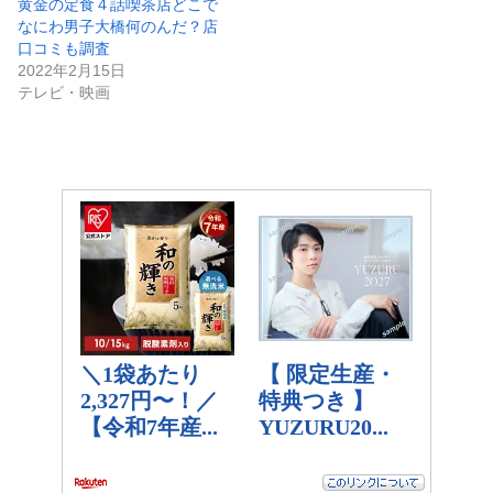
黄金の定食４話喫茶店どこで
なにわ男子大橋何のんだ？店
口コミも調査
2022年2月15日
テレビ・映画