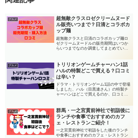
超無敵クラスロゼクリームヌード
グルメ
ル販売いつまで？日清とコラボカ
ップ麺
超無敵クラスと日清のコラボカップ麺ロ
ゼクリームヌードルの販売期間はいつか
らいつまでなのか調査してまとめていき
ます。日テレ系番組の【超無敵クラス】
と日清のコラボカップラーメン【ロゼク
リームヌードル】が2022年8月１日から発
トリリオンゲームチャーハン1話
グルメ
売決定となりました
ハルの特製どこで買える？口コミ
は辛い？
ドラマ・トリリオンゲーム1話の中で登場
しました、ハル（目黒連さん）の特製チ
ャーハンはどこで買えるのか、口コミは
辛いのか？調査してまとめます！ドラマ1
話の中でハルがガク（佐野勇人さん）の
ために作った大盛りのチャーハン、劇中
群馬・一之宮貫前神社で初詣後に
グルメ
のガクは辛いと言って
ランチや食事でおすすめのカフ
ェ・レストランご紹介！
一之宮貫前神社で初詣をした後のランチ
や食事におすすめのカフェ・レストラン