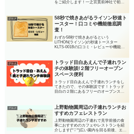
をご紹介します！一之宮貫前神社で初詣
をした後は、素敵なお店で食事休憩した
いな～と思いませんか？ここでは歩いて
行ける距離にある所や子供と入れる所を
58秒で焼きあがるライソン秒速ト
グルメ
まとめています。一之宮貫
ースター！口コミや機能徹底調
査！
わずか58秒で焼きあがるという
LITHON(ライソン)の秒速トースター
KLTS-001Bの口コミ・レビューや機能を
徹底調査してまとめてゆきます！忙しい
朝にたったの58秒で外はサクっと中はも
ちっの美味しいトーストが焼けたらとて
トラッド目白あえんで子連れラン
グルメ
も便利で助かりま
チの体験談!２階フリーオープン
スペース便利
トラッド目白あえんで子連れランチをし
てきたので、その体験談です！トラッド
目白の２階にあるフリーのオープンスペ
ース、このご時世でしばらくディスプレ
イのみされていたスペースでした。しか
し少し前から、４人掛けのテーブル席が
上野動物園周辺の子連れランチお
グルメ
４卓開放されていて、少し
すすめカフェレストラン
上野動物園周辺の子連れで見学前後の食
事におすすめのカフェやレストランを紹
介します(^▽^)広い園内を回る前後、エネ