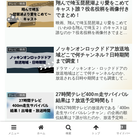
が主演ということで注目していますよ
翔んで埼玉琵琶湖より愛をこめて
テレビ・映画
ね！一緒に出演される方が誰
キャスト誰？役名役柄を画像付き
でまとめ！
映画、翔んで埼玉琵琶湖より愛をこめて
（いわゆる翔んで埼玉２）のキャストは
誰なのか？役名役柄を画像付きでまとめ
ていきます。2019年2月22日に公開され
た翔んで埼玉、の第2弾となる【翔んで埼
玉琵琶湖より愛をこめて】。翔んで埼玉
ノッキンオンロックドドア放送地
テレビ・映画
琵琶湖より愛をこ
域どこで何チャンネル？日時期間
まで調査！
ドラマ・ノッキンオン・ロックドドアの
放送地域はどこで何チャンネルなのか、
放送される日時や期間までも調査してま
とめます！松村北斗さん（SixTONES）
と西畑大吾さん(なにわ男子)のw主演注目
していますよね。このページを見てあな
27時間テレビ400ｍ走サバイバル
テレビ・映画
たのお住まいの
結果は？放送予定時間も！
FNS27時間テレビの放送内である「400m
走生サバイバルレンチャン」の企画の順
位結果は？誰が出たのか、放送予定時間
も合わせてまとめます！4年ぶりに復活の
27時間テレビです。400m走サバイバルレ
ンチャン結果や誰がでてくるのか気にな
メニュー
ホーム
検索
トップ
サイドバー