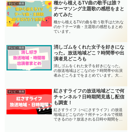
種から植えるTV曲の歌手は誰？
テレビ・映画
テーマソング主題歌の感想をまと
めてみた
種から植えるTVの曲を歌う歌手はだれな
のか？テーマ曲・主題歌の感想もまとめ
ています。
消しゴムをくれた女子を好きにな
テレビ・映画
った。放送地域どこ？時間帯や出
演者見どころも
消しゴムをくれた女子を好きになった。
の放送地域はどこなのか？時間帯や出演
者みどころまでをまとめています。大橋
和也さんの主演ドラマ！楽しみの方も多
いのではないでしょうか？このページで
分かることです！ 消しゴムをくれた女子
紅さすライフの放送地域どこで何
テレビ・映画
を好きになった。の放送
チャンネル？日時期間見逃し配信
も調査！
紅さすライフ（べにさすライフ）の放送
地域はどこなのか？何チャンネルで視聴
できるのか？放送される日時や期間を徹
底調査していきます！紅さすライフはり
ゅーちぇ（なにわ男子の大西流星さん）