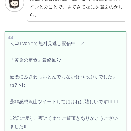
インとのことで、さてさてなにを選ぶのかし
ら。
＼📺TVerにて無料見逃し配信中！／
『黄金の定食』最終回🌸
最後にふさわしいとんでもない食べっぷりでしたよ
ね❓🍚🥢
是非感想沢山ツイートして頂ければ嬉しいです🙇‍♂️🙇‍♀️
12話に渡り、夜遅くまでご覧頂きありがとうござい
ました‼️