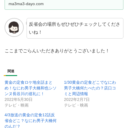
4/3放送の黄金の
ma3ma3-dayo.com
反省会の場所もぜひぜひチェックしてくださ
いね！
ここまでごらんいただきありがとうございました！
関連
黄金の定食ロケ地全話まと
1/30黄金の定食どこでなにわ
め！なにわ男子大橋和也シソ
男子大橋何たべたの？店口コ
ンヌ長谷川の巡礼に！
ミと周辺情報
2022年5月30日
2022年2月7日
テレビ・映画
テレビ・映画
4/3放送の黄金の定食12話反
省会どこ？なにわ男子大橋何
のんだ？