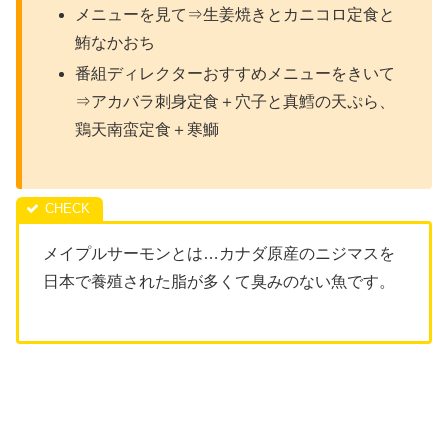
メニューを見て⇒生姜焼きとカニコロ定食と
鮪なかおち
番組ディレクターおすすめメニューをきいて
⇒アカバラ刺身定食＋穴子と真鱈の天ぷら、
鶏天南蛮定食＋寒鰤
メイプルサーモンとは…カナダ原産のニジマスを
日本で養殖された脂が多く
て臭みのない魚です。