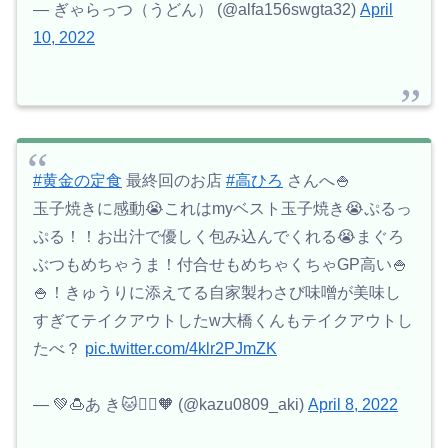
— ぎゃらっつ（うどん） (@alfa156swgta32)
April
10, 2022
#黄金の定食
最終回のお店
#高ひろ
さんへ🍚
玉子焼きに感動😭これはmyベスト玉子焼き😭ぷるっ
ぷる！！お出汁で優しく包み込んでくれる😭まぐろ
ぶつもめちゃうま！付合せもめちゃくちゃGP高い🍚
🍚！きゅうりに添えてる自家製わさび味噌が美味し
すぎてテイクアウトしたw大橋くんもテイクアウトし
たべ？
pic.twitter.com/4klr2PJmZK
— 💚🍮あ き🐱🦸‍♂️🧡 (@kazu0809_aki)
April 8, 2022