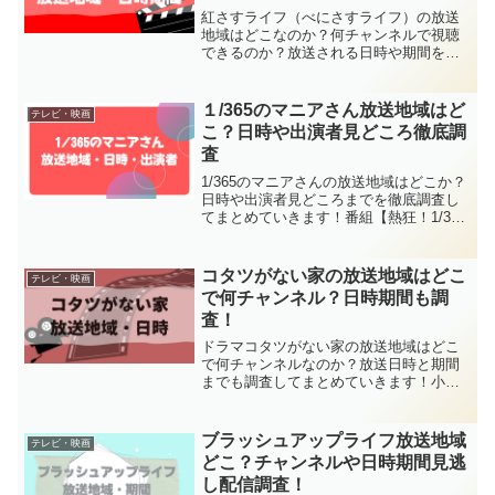
紅さすライフ（べにさすライフ）の放送
地域はどこなのか？何チャンネルで視聴
できるのか？放送される日時や期間を徹
底調査していきます！紅さすライフはり
ゅーちぇ（なにわ男子の大西流星さん）
が主演ということで注目していますよ
１/365のマニアさん放送地域はど
テレビ・映画
ね！一緒に出演される方が誰
こ？日時や出演者見どころ徹底調
査
1/365のマニアさんの放送地域はどこか？
日時や出演者見どころまでを徹底調査し
てまとめていきます！番組【熱狂！1/365
のマニアさん】は毎回色々なマニアさん
が登場してきます。このページで分かる
ことです。 1/365のマニアさんの放送地
コタツがない家の放送地域はどこ
テレビ・映画
域 1
で何チャンネル？日時期間も調
査！
ドラマコタツがない家の放送地域はどこ
で何チャンネルなのか？放送日時と期間
までも調査してまとめていきます！小池
栄子さんの民法のゴールデンプライム帯
初主演ドラマとなっていて、どんなあら
すじなのか気になる作品でもあります
ブラッシュアップライフ放送地域
テレビ・映画
ね。このページではコタツが
どこ？チャンネルや日時期間見逃
し配信調査！