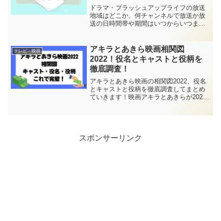
ドラマ・ブラッシュアップライフの放送
地域はどこか、何チャンネルで放送か放
送の日時間帯や期間はいつからいつまで
か、見逃し配信や再放送についての徹底
調査していきます！2023年冬ドラマのブ
ラッシュアップライフ。脚本バカリズム
アキラとあきら映画相関図
テレビ・映画
で注目面白そうなドラ
2022！役名とキャストと役柄を
徹底調査！
アキラとあきら映画の相関図2022、役名
とキャストと役柄を徹底調査してまとめ
ていきます！映画アキラとあきらが2022
年公開されます。ここではアキラとあき
らの映画の相関図を、役名・キャスト・
役柄とともにまとめています。あわせ
て、アキラとあきら
スポンサーリンク