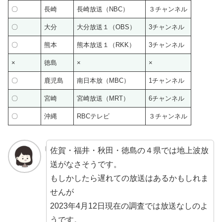
〇
長崎
長崎放送（NBC）
３チャンネル
〇
大分
大分放送１（OBS）
3チャンネル
〇
熊本
熊本放送１（RKK）
3チャンネル
×
徳島
×
×
〇
鹿児島
南日本放（MBC）
1チャンネル
〇
宮崎
宮崎放送（MRT）
6チャンネル
〇
沖縄
RBCテレビ
３チャンネル
佐賀・福井・秋田・徳島の４県では地上波放
送がなさそうです。
もしかしたら遅れての放送はあるかもしれま
せんが
2023年4月12日現在の調査では放送なしのよ
うです。